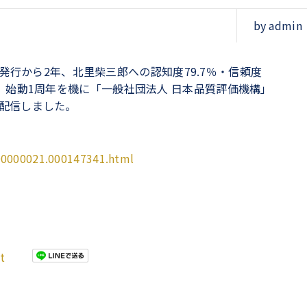
by admin
新紙幣発行から2年、北里柴三郎への認知度79.7％・信頼度
 Award、始動1周年を機に「一般社団法人 日本品質評価機構」
配信しました。
000000021.000147341.html
t